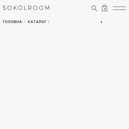
0
ЗНИЖКИ
ОДЯГ
ГОЛОВНА
/
КАТАЛОГ
/
СУМКИ
АКСЕСУАРИ
ВСІ ТОВАРИ
ВЗУТТЯ
ВІДПУСТКА
ДІМ