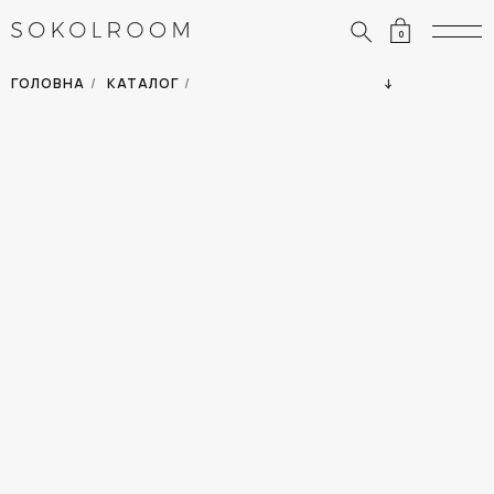
0
ЗНИЖКИ
ОДЯГ
ГОЛОВНА
/
КАТАЛОГ
/
СУМКИ
АКСЕСУАРИ
ВСІ ТОВАРИ
ВЗУТТЯ
ВІДПУСТКА
ДІМ