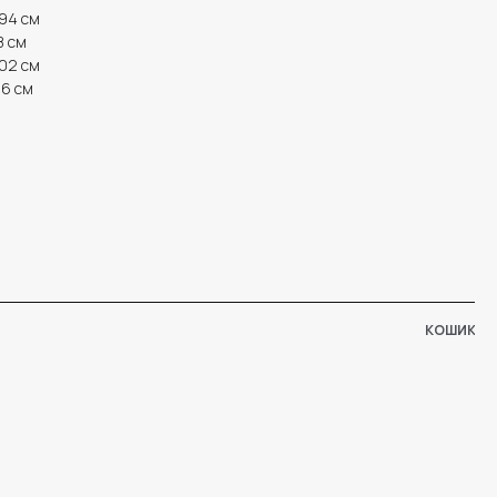
-94 см
8 см
102 см
06 см
КОШИК