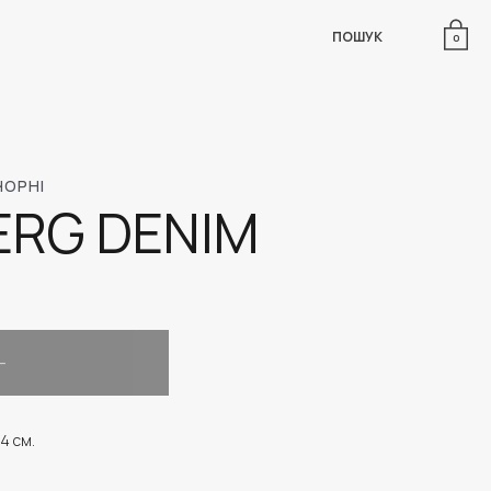
ПОШУК
0
ЧОРНІ
ERG DENIM
74 см.