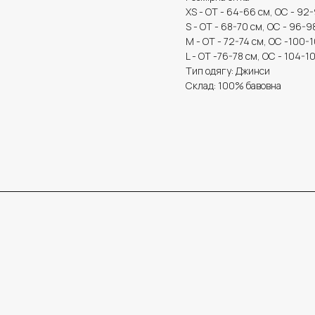
XS - OТ - 64-66 см, ОС - 92
S - ОТ - 68-70 см, ОС - 96-9
М - ОТ - 72-74 см, ОС -100-
L - OТ -76-78 см, ОС - 104-1
Тип одягу: Джинси
Склад: 100% бавовна