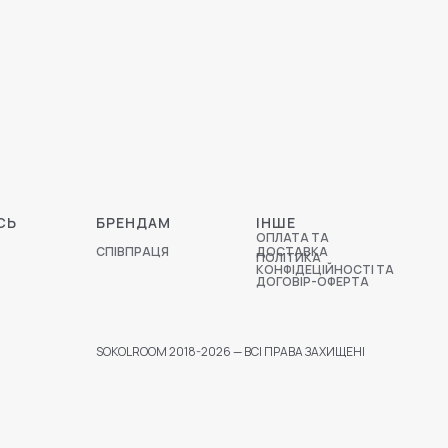
СЬ
БРЕНДАМ
ІНШЕ
ОПЛАТА ТА
СПІВПРАЦЯ
ДОСТАВКА
ПОЛІТИКА
КОНФІДЕЦІЙНОСТІ ТА
ДОГОВІР-ОФЕРТА
SOKOLROOM 2018-2026 — ВСІ ПРАВА ЗАХИЩЕНІ