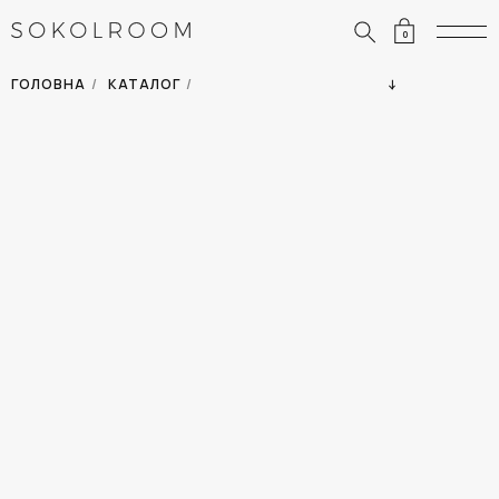
0
ЗНИЖКИ
ОДЯГ
ГОЛОВНА
/
КАТАЛОГ
/
СУМКИ
АКСЕСУАРИ
ВСІ ТОВАРИ
ВЗУТТЯ
ВІДПУСТКА
ДІМ