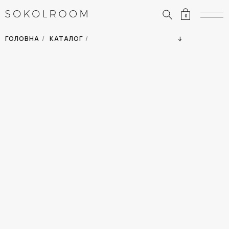
0
ЗНИЖКИ
ОДЯГ
ГОЛОВНА
/
КАТАЛОГ
/
СУМКИ
АКСЕСУАРИ
ВСІ ТОВАРИ
ВЗУТТЯ
ВІДПУСТКА
ДІМ