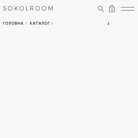
0
ЗНИЖКИ
ОДЯГ
ГОЛОВНА
/
КАТАЛОГ
/
СУМКИ
АКСЕСУАРИ
ВСІ ТОВАРИ
ВЗУТТЯ
ВІДПУСТКА
ДІМ