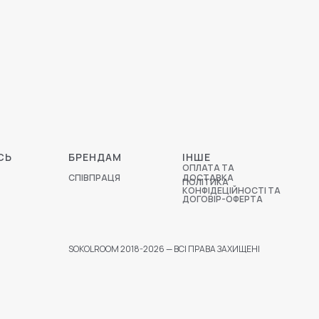
СЬ
БРЕНДАМ
ІНШЕ
ОПЛАТА ТА
СПІВПРАЦЯ
ДОСТАВКА
ПОЛІТИКА
КОНФІДЕЦІЙНОСТІ ТА
ДОГОВІР-ОФЕРТА
SOKOLROOM 2018-2026 — ВСІ ПРАВА ЗАХИЩЕНІ