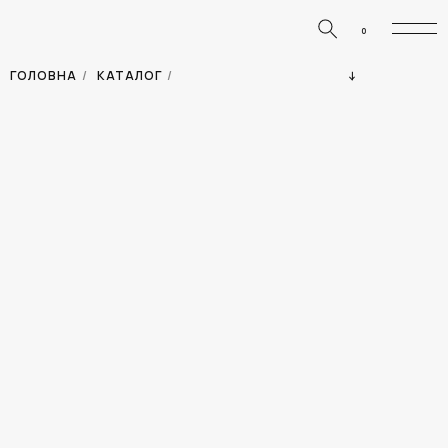
0
ЗНИЖКИ
ОДЯГ
ГОЛОВНА
/
КАТАЛОГ
/
СУМКИ
АКСЕСУАРИ
ВСІ ТОВАРИ
ВЗУТТЯ
ВІДПУСТКА
ДІМ