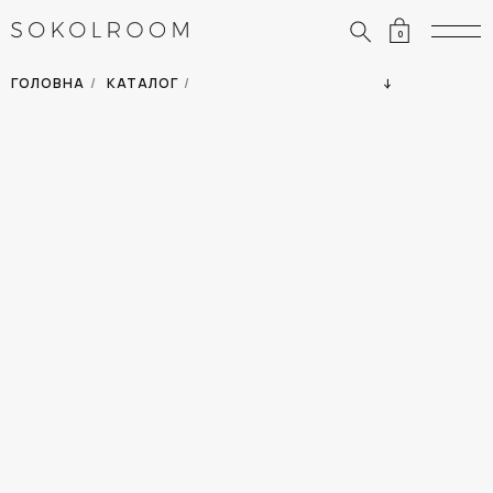
0
ЗНИЖКИ
ОДЯГ
ГОЛОВНА
/
КАТАЛОГ
/
СУМКИ
АКСЕСУАРИ
ВСІ ТОВАРИ
ВЗУТТЯ
ВІДПУСТКА
ДІМ