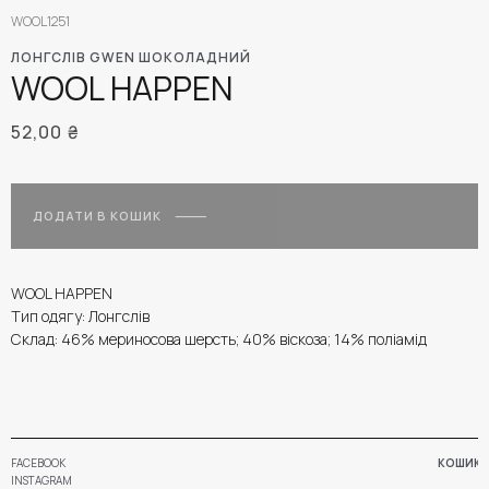
WOOL1251
ЛОНГСЛІВ GWEN ШОКОЛАДНИЙ
WOOL HAPPEN
52,00
₴
ДОДАТИ В КОШИК
WOOL HAPPEN
Тип одягу: Лонгслів
Склад: 46% мериносова шерсть; 40% віскоза; 14% поліамід
FACEBOOK
КОШИК
INSTAGRAM