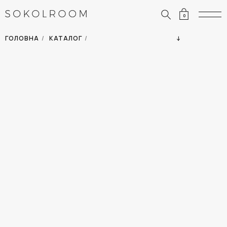
0
ЗНИЖКИ
ОДЯГ
ГОЛОВНА
/
КАТАЛОГ
/
СУМКИ
АКСЕСУАРИ
ВСІ ТОВАРИ
ВЗУТТЯ
ВІДПУСТКА
ДІМ