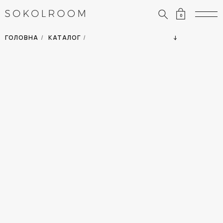
0
ЗНИЖКИ
ОДЯГ
ГОЛОВНА
/
КАТАЛОГ
/
СУМКИ
АКСЕСУАРИ
ВСІ ТОВАРИ
ВЗУТТЯ
ВІДПУСТКА
ДІМ