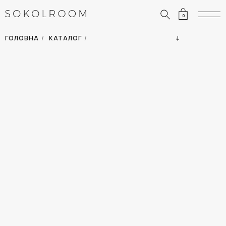
0
ЗНИЖКИ
ОДЯГ
ГОЛОВНА
/
КАТАЛОГ
/
СУМКИ
АКСЕСУАРИ
ВСІ ТОВАРИ
ВЗУТТЯ
ВІДПУСТКА
ДІМ