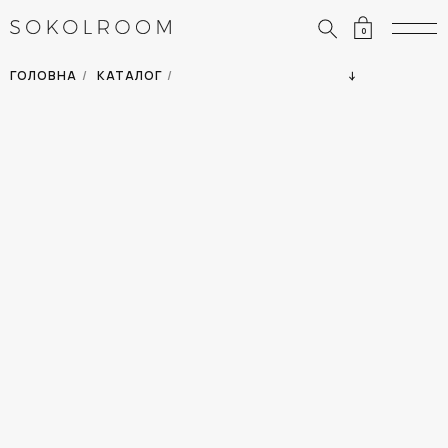
0
ЗНИЖКИ
ОДЯГ
ГОЛОВНА
/
КАТАЛОГ
/
СУМКИ
АКСЕСУАРИ
ВСІ ТОВАРИ
ВЗУТТЯ
ВІДПУСТКА
ДІМ