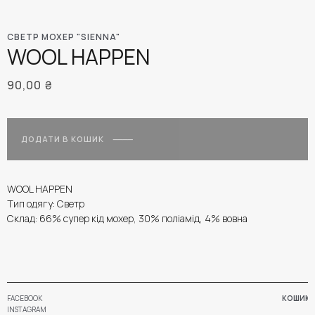
СВЕТР МОХЕР "SIENNA"
WOOL HAPPEN
90,00
₴
ДОДАТИ В КОШИК
WOOL HAPPEN
Тип одягу: Светр
Склад: 66% супер кід мохер, 30% поліамід, 4% вовна
FACEBOOK
КОШИК
INSTAGRAM