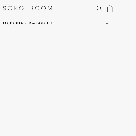
0
ЗНИЖКИ
ОДЯГ
ГОЛОВНА
/
КАТАЛОГ
/
СУМКИ
АКСЕСУАРИ
ВСІ ТОВАРИ
ВЗУТТЯ
ВІДПУСТКА
ДІМ