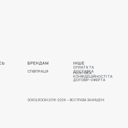
СЬ
БРЕНДАМ
ІНШЕ
ОПЛАТА ТА
СПІВПРАЦЯ
ДОСТАВКА
ПОЛІТИКА
КОНФІДЕЦІЙНОСТІ ТА
ДОГОВІР-ОФЕРТА
SOKOLROOM 2018-2026 — ВСІ ПРАВА ЗАХИЩЕНІ