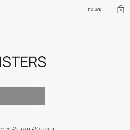
ПОШУК
0
ISTERS
естер, 4% вовна, 4% еластан