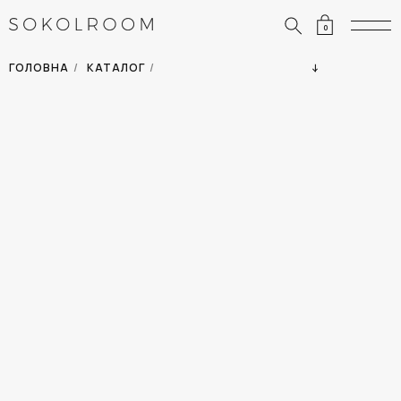
0
ЗНИЖКИ
ОДЯГ
ГОЛОВНА
/
КАТАЛОГ
/
СУМКИ
АКСЕСУАРИ
ВСІ ТОВАРИ
ВЗУТТЯ
ВІДПУСТКА
ДІМ