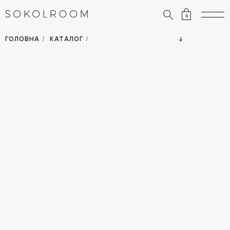
0
ЗНИЖКИ
ОДЯГ
ГОЛОВНА
/
КАТАЛОГ
/
СУМКИ
АКСЕСУАРИ
ВСІ ТОВАРИ
ВЗУТТЯ
ВІДПУСТКА
ДІМ