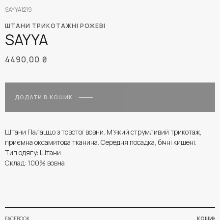
SAYYA1219
ШТАНИ ТРИКОТАЖНІ РОЖЕВІ
SAYYA
4490,00
₴
ДОДАТИ В КОШИК
Штани Палаццо з товстої вовни. М'який струмливий трикотаж,
приємна оксамитова тканина. Середня посадка, бічні кишені.
Тип одягу: Штани
Склад: 100% вовна
FACEBOOK
КОШИК