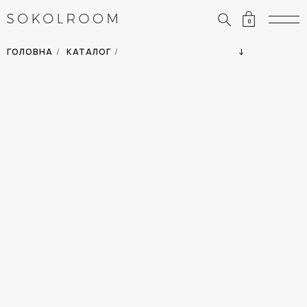
0
ЗНИЖКИ
ОДЯГ
ГОЛОВНА
/
КАТАЛОГ
/
СУМКИ
АКСЕСУАРИ
ВСІ ТОВАРИ
ВЗУТТЯ
ВІДПУСТКА
ДІМ