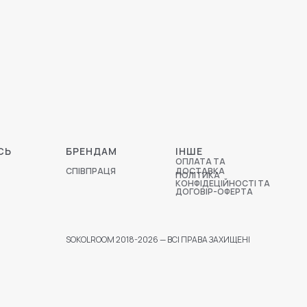
СЬ
БРЕНДАМ
ІНШЕ
ОПЛАТА ТА
СПІВПРАЦЯ
ДОСТАВКА
ПОЛІТИКА
КОНФІДЕЦІЙНОСТІ ТА
ДОГОВІР-ОФЕРТА
SOKOLROOM 2018-2026 — ВСІ ПРАВА ЗАХИЩЕНІ