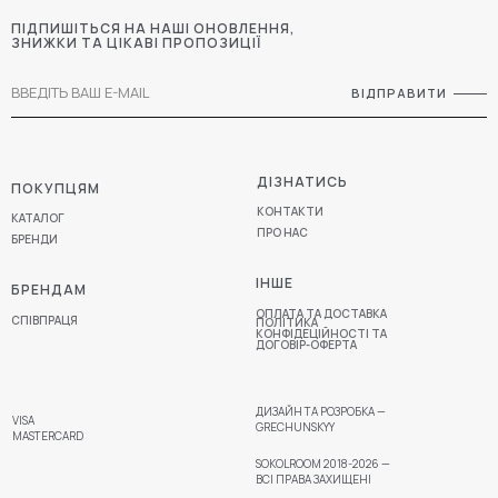
ПІДПИШІТЬСЯ НА НАШІ ОНОВЛЕННЯ,
ЗНИЖКИ ТА ЦІКАВІ ПРОПОЗИЦІЇ
ВІДПРАВИТИ
ДІЗНАТИСЬ
ПОКУПЦЯМ
КОНТАКТИ
КАТАЛОГ
ПРО НАС
БРЕНДИ
ІНШЕ
БРЕНДАМ
ОПЛАТА ТА ДОСТАВКА
СПІВПРАЦЯ
ПОЛІТИКА
КОНФІДЕЦІЙНОСТІ ТА
ДОГОВІР-ОФЕРТА
ДИЗАЙН ТА РОЗРОБКА —
VISA
GRECHUNSKYY
MASTERCARD
SOKOLROOM 2018-2026 —
ВСІ ПРАВА ЗАХИЩЕНІ