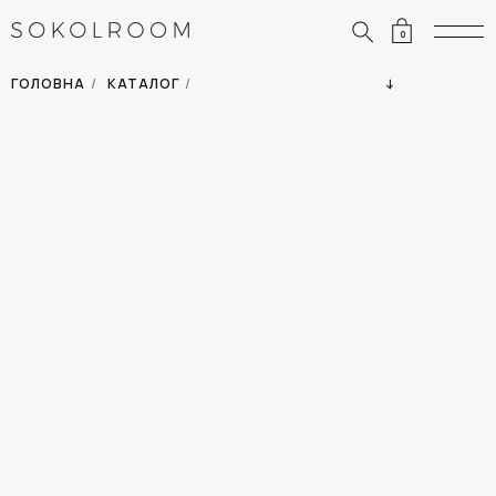
0
ЗНИЖКИ
ОДЯГ
ГОЛОВНА
/
КАТАЛОГ
/
СУМКИ
АКСЕСУАРИ
ВСІ ТОВАРИ
ВЗУТТЯ
ВІДПУСТКА
ДІМ