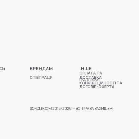
СЬ
БРЕНДАМ
ІНШЕ
ОПЛАТА ТА
СПІВПРАЦЯ
ДОСТАВКА
ПОЛІТИКА
КОНФІДЕЦІЙНОСТІ ТА
ДОГОВІР-ОФЕРТА
SOKOLROOM 2018-2026 — ВСІ ПРАВА ЗАХИЩЕНІ