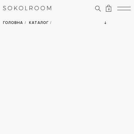
0
ЗНИЖКИ
ОДЯГ
ГОЛОВНА
/
КАТАЛОГ
/
СУМКИ
АКСЕСУАРИ
ВСІ ТОВАРИ
ВЗУТТЯ
ВІДПУСТКА
ДІМ