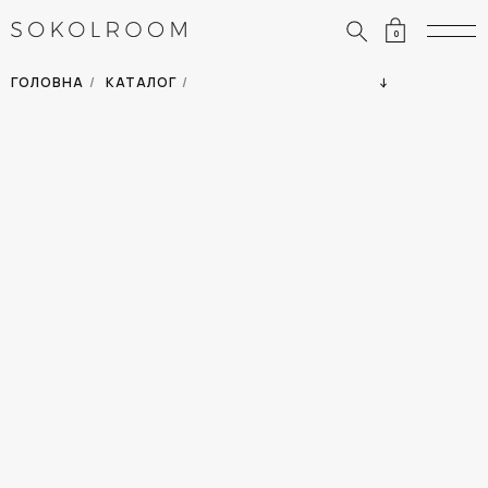
0
ЗНИЖКИ
ОДЯГ
ГОЛОВНА
/
КАТАЛОГ
/
СУМКИ
АКСЕСУАРИ
ВСІ ТОВАРИ
ВЗУТТЯ
ВІДПУСТКА
ДІМ