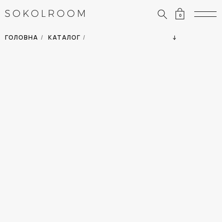
0
ЗНИЖКИ
ОДЯГ
ГОЛОВНА
/
КАТАЛОГ
/
СУМКИ
АКСЕСУАРИ
ВСІ ТОВАРИ
ВЗУТТЯ
ВІДПУСТКА
ДІМ