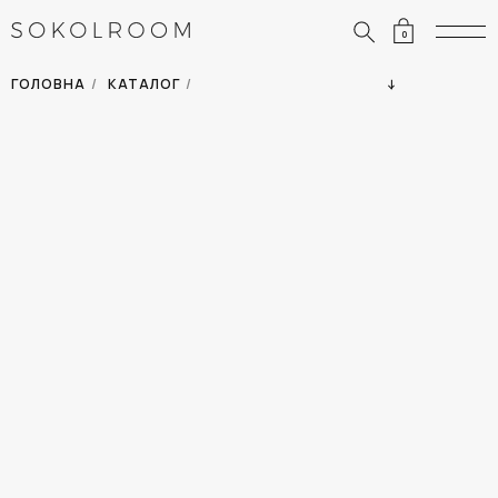
0
ЗНИЖКИ
ОДЯГ
ГОЛОВНА
/
КАТАЛОГ
/
СУМКИ
АКСЕСУАРИ
ВСІ ТОВАРИ
ВЗУТТЯ
ВІДПУСТКА
ДІМ