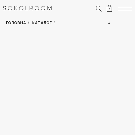
0
ЗНИЖКИ
ОДЯГ
ГОЛОВНА
/
КАТАЛОГ
/
СУМКИ
АКСЕСУАРИ
ВСІ ТОВАРИ
ВЗУТТЯ
ВІДПУСТКА
ДІМ