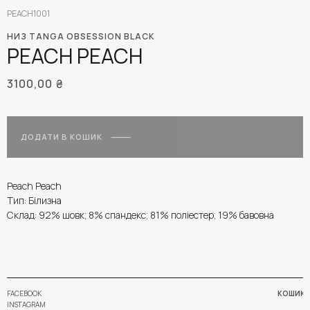
PEACH1001
НИЗ TANGA OBSESSION BLACK
PEACH PEACH
3100,00
₴
ДОДАТИ В КОШИК
Peach Peach
Тип: Білизна
Склад: 92% шовк; 8% спандекс; 81% поліестер; 19% бавовна
FACEBOOK
КОШИК
INSTAGRAM