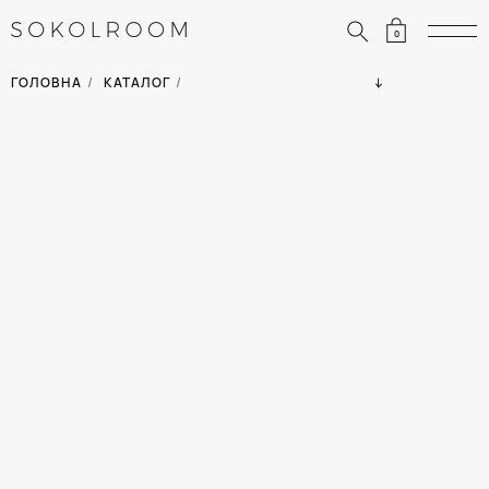
0
ЗНИЖКИ
ОДЯГ
ГОЛОВНА
/
КАТАЛОГ
/
СУМКИ
АКСЕСУАРИ
ВСІ ТОВАРИ
ВЗУТТЯ
ВІДПУСТКА
ДІМ