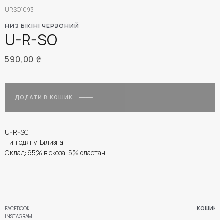
URSO1093
НИЗ БІКІНІ ЧЕРВОНИЙ
U-R-SO
590,00
₴
ДОДАТИ В КОШИК
U-R-SO
Тип одягу: Білизна
Склад: 95% віскоза; 5% еластан
FACEBOOK
КОШИК
INSTAGRAM