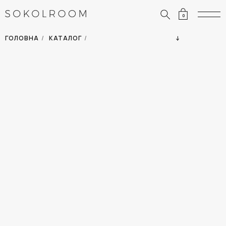
0
ЗНИЖКИ
ОДЯГ
ГОЛОВНА
/
КАТАЛОГ
/
СУМКИ
АКСЕСУАРИ
ВСІ ТОВАРИ
ВЗУТТЯ
ВІДПУСТКА
ДІМ