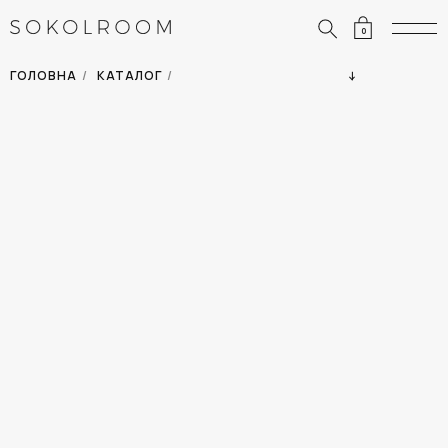
0
ЗНИЖКИ
ОДЯГ
ГОЛОВНА
/
КАТАЛОГ
/
СУМКИ
АКСЕСУАРИ
ВСІ ТОВАРИ
ВЗУТТЯ
ВІДПУСТКА
ДІМ