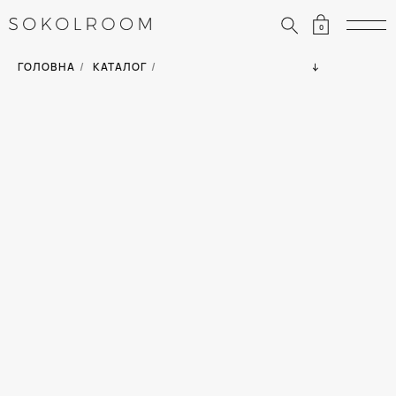
0
ЗНИЖКИ
ОДЯГ
ГОЛОВНА
/
КАТАЛОГ
/
СУМКИ
АКСЕСУАРИ
ВСІ ТОВАРИ
ВЗУТТЯ
ВІДПУСТКА
ДІМ