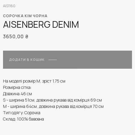
AIS1160
СОРОЧКА KIM ЧОРНА
AISENBERG DENIM
3650,00
₴
ДОДАТИ В КОШИК
На моделі розмір M, зріст 1.75 см
Розмірна сітка:
Довжина 46 см
S - ширина 51см, довжина рукава від комірця 69 см
М - ширина 64см, довжина рукава від комірця 70 см
Тип одягу: Сорочка
Склад: 100% бавовна