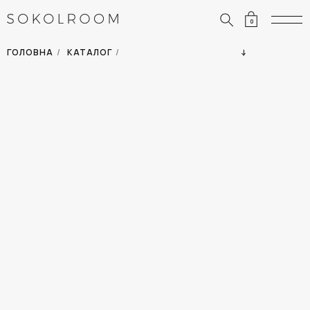
0
ЗНИЖКИ
ОДЯГ
ГОЛОВНА
/
КАТАЛОГ
/
СУМКИ
АКСЕСУАРИ
ВСІ ТОВАРИ
ВЗУТТЯ
ВІДПУСТКА
ДІМ