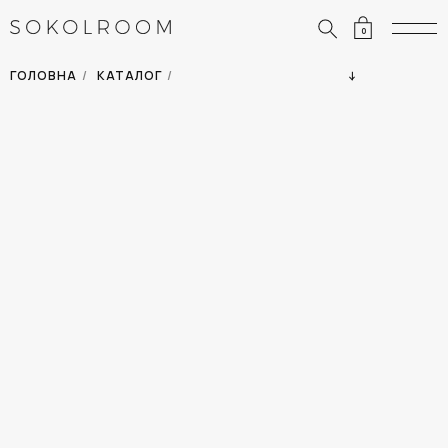
0
ЗНИЖКИ
ОДЯГ
ГОЛОВНА
/
КАТАЛОГ
/
СУМКИ
АКСЕСУАРИ
ВСІ ТОВАРИ
ВЗУТТЯ
ВІДПУСТКА
ДІМ