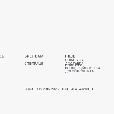
СЬ
БРЕНДАМ
ІНШЕ
ОПЛАТА ТА
СПІВПРАЦЯ
ДОСТАВКА
ПОЛІТИКА
КОНФІДЕЦІЙНОСТІ ТА
ДОГОВІР-ОФЕРТА
SOKOLROOM 2018-2026 — ВСІ ПРАВА ЗАХИЩЕНІ