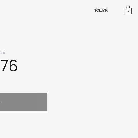
ПОШУК
0
TE
R76