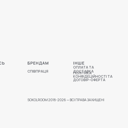
СЬ
БРЕНДАМ
ІНШЕ
ОПЛАТА ТА
СПІВПРАЦЯ
ДОСТАВКА
ПОЛІТИКА
КОНФІДЕЦІЙНОСТІ ТА
ДОГОВІР-ОФЕРТА
SOKOLROOM 2018-2026 — ВСІ ПРАВА ЗАХИЩЕНІ