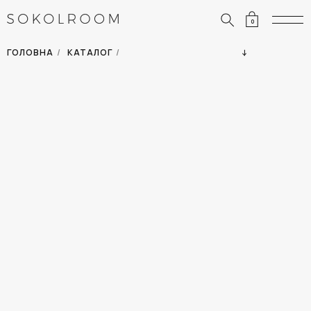
0
ЗНИЖКИ
ОДЯГ
ГОЛОВНА
/
КАТАЛОГ
/
СУМКИ
АКСЕСУАРИ
ВСІ ТОВАРИ
ВЗУТТЯ
ВІДПУСТКА
ДІМ