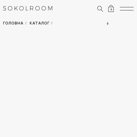
0
ЗНИЖКИ
ОДЯГ
ГОЛОВНА
/
КАТАЛОГ
/
СУМКИ
АКСЕСУАРИ
ВСІ ТОВАРИ
ВЗУТТЯ
ВІДПУСТКА
ДІМ