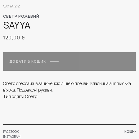
SAYYA1212
СВЕТР РОЖЕВИЙ
SAYYA
120,00
₴
ДОДАТИ В КОШИК
Светр оверсайз із заниженою лінією плечей. Класична англійська
в'язка. Подовжені рукави.
Тип одягу: Светр
FACEBOOK
КОШИК
INSTAGRAM