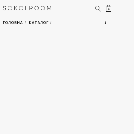
0
ЗНИЖКИ
ОДЯГ
ГОЛОВНА
/
КАТАЛОГ
/
СУМКИ
АКСЕСУАРИ
ВСІ ТОВАРИ
ВЗУТТЯ
ВІДПУСТКА
ДІМ