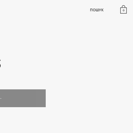
ПОШУК
0
S