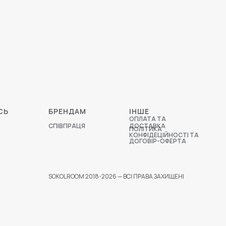
СЬ
БРЕНДАМ
ІНШЕ
ОПЛАТА ТА
СПІВПРАЦЯ
ДОСТАВКА
ПОЛІТИКА
КОНФІДЕЦІЙНОСТІ ТА
ДОГОВІР-ОФЕРТА
SOKOLROOM 2018-2026 — ВСІ ПРАВА ЗАХИЩЕНІ