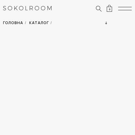
0
ЗНИЖКИ
ОДЯГ
ГОЛОВНА
/
КАТАЛОГ
/
СУМКИ
АКСЕСУАРИ
ВСІ ТОВАРИ
ВЗУТТЯ
ВІДПУСТКА
ДІМ