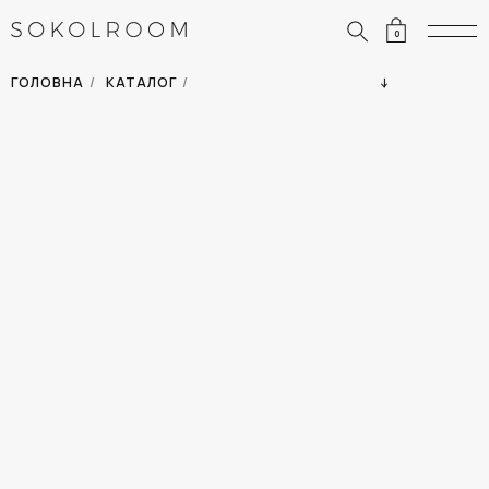
0
ЗНИЖКИ
ОДЯГ
ГОЛОВНА
/
КАТАЛОГ
/
СУМКИ
АКСЕСУАРИ
ВСІ ТОВАРИ
ВЗУТТЯ
ВІДПУСТКА
ДІМ