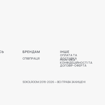
СЬ
БРЕНДАМ
ІНШЕ
ОПЛАТА ТА
СПІВПРАЦЯ
ДОСТАВКА
ПОЛІТИКА
КОНФІДЕЦІЙНОСТІ ТА
ДОГОВІР-ОФЕРТА
SOKOLROOM 2018-2026 — ВСІ ПРАВА ЗАХИЩЕНІ