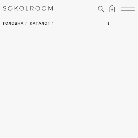
0
ЗНИЖКИ
ОДЯГ
ГОЛОВНА
/
КАТАЛОГ
/
СУМКИ
АКСЕСУАРИ
ВСІ ТОВАРИ
ВЗУТТЯ
ВІДПУСТКА
ДІМ