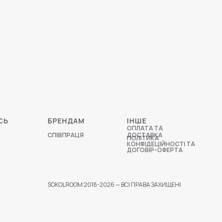
СЬ
БРЕНДАМ
ІНШЕ
ОПЛАТА ТА
СПІВПРАЦЯ
ДОСТАВКА
ПОЛІТИКА
КОНФІДЕЦІЙНОСТІ ТА
ДОГОВІР-ОФЕРТА
SOKOLROOM 2018-2026 — ВСІ ПРАВА ЗАХИЩЕНІ