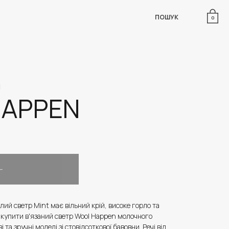
ПОШУК
0
Й
HAPPEN
лий светр Mint має вільний крій, високе горло та
купити в'язаний светр Wool Happen молочного
і та зручні моделі зі стовідсоткової бавовни. Речі від