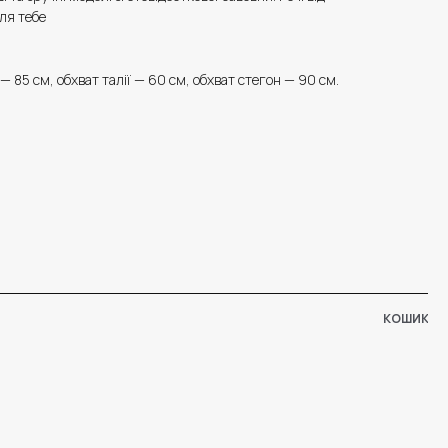
ля тебе
 — 85 см, обхват талії — 60 см, обхват стегон — 90 см.
КОШИК