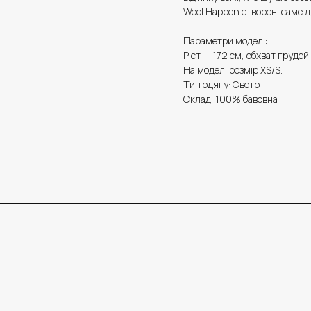
Wool Happen створені саме д
Параметри моделі:
Ріст — 172 см, обхват грудей
На моделі розмір XS/S.
Тип одягу: Светр
Склад: 100% бавовна