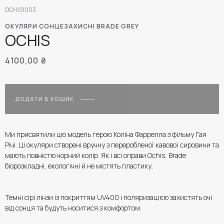
OCHIS1003
ОКУЛЯРИ СОНЦЕЗАХИСНІ BRADE GREY
OCHIS
4100,00
₴
ДОДАТИ В КОШИК
Ми присвятили цю модель герою Коліна Фаррелла з фільму Гая
Річі. Ці окуляри створені вручну з переробленої кавової сировини та
мають повністю чорний колір. Як і всі оправи Ochis, Brade
біорозкладні, екологічні й не містять пластику.
Темні сірі лінзи із покриттям UV400 і поляризацією захистять очі
від сонця та будуть носитися з комфортом.