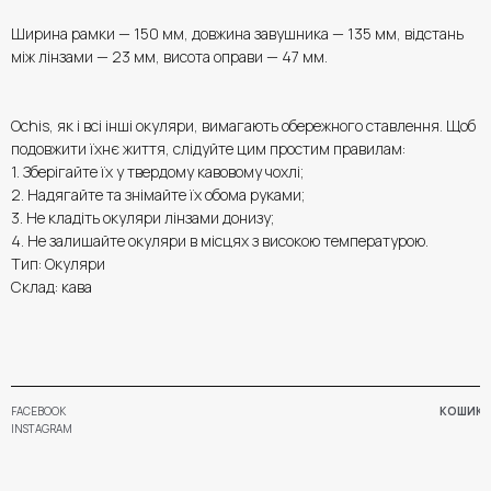
Ширина рамки — 150 мм, довжина завушника — 135 мм, відстань
між лінзами — 23 мм, висота оправи — 47 мм.
Ochis, як і всі інші окуляри, вимагають обережного ставлення. Щоб
подовжити їхнє життя, слідуйте цим простим правилам:
1. Зберігайте їх у твердому кавовому чохлі;
2. Надягайте та знімайте їх обома руками;
3. Не кладіть окуляри лінзами донизу;
4. Не залишайте окуляри в місцях з високою температурою.
Тип: Окуляри
Склад: кава
FACEBOOK
КОШИК
INSTAGRAM