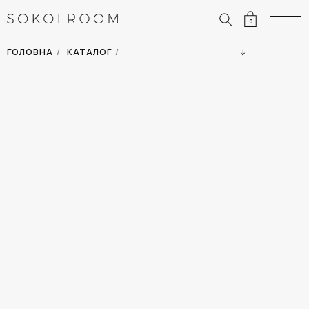
0
ЗНИЖКИ
ОДЯГ
ГОЛОВНА
/
КАТАЛОГ
/
СУМКИ
АКСЕСУАРИ
ВСІ ТОВАРИ
ВЗУТТЯ
ВІДПУСТКА
ДІМ