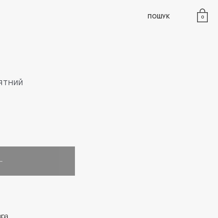
ПОШУК
0
 ЯТНИЙ
ора