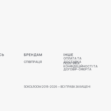
СЬ
БРЕНДАМ
ІНШЕ
ОПЛАТА ТА
СПІВПРАЦЯ
ДОСТАВКА
ПОЛІТИКА
КОНФІДЕЦІЙНОСТІ ТА
ДОГОВІР-ОФЕРТА
SOKOLROOM 2018-2026 — ВСІ ПРАВА ЗАХИЩЕНІ