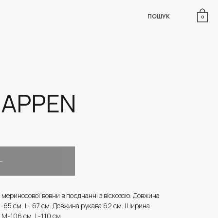
ПОШУК
0
HAPPEN
з мериносової вовни в поєднанні з віскозою. Довжина
М-65 см, L- 67 см. Довжина рукава 62 см. Ширина
 M-106 см, L-110 см.