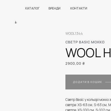
КАТАЛОГ
БРЕНДИ
КОНТАКТИ
WOOL1344
СВЕТР BASIC МОККО
WOOL 
2900,00
₴
ДОДАТИ В КОШИК
Светр Basic у кольорі мокко 
светра: XS-63 см, S-63 см, 
светра: XS-100 см, S-102 см,