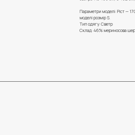
Параметри моделі: Ріст — 170
моделі розмір S.
Тип одягу: Светр
Склад: 46% мериносова шерс