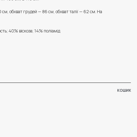
 см, обхват грудей — 86 см, обхват талії — 62 см. На
ть; 40% віскоза; 14% поліамід
КОШИК