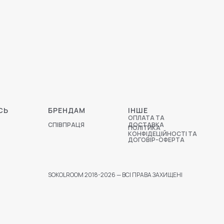
СЬ
БРЕНДАМ
ІНШЕ
ОПЛАТА ТА
СПІВПРАЦЯ
ДОСТАВКА
ПОЛІТИКА
КОНФІДЕЦІЙНОСТІ ТА
ДОГОВІР-ОФЕРТА
SOKOLROOM 2018-2026 — ВСІ ПРАВА ЗАХИЩЕНІ