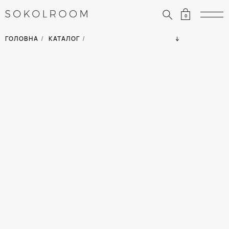
0
ЗНИЖКИ
ОДЯГ
ГОЛОВНА
/
КАТАЛОГ
/
СУМКИ
АКСЕСУАРИ
ВСІ ТОВАРИ
ВЗУТТЯ
ВІДПУСТКА
ДІМ