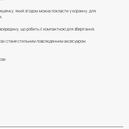
ішечку, який згодом можна покласти у корзину, для
я.
середину, що робить її компактною для зберігання.
іків і стане стильним повсякденним аксесуаром.
ози.