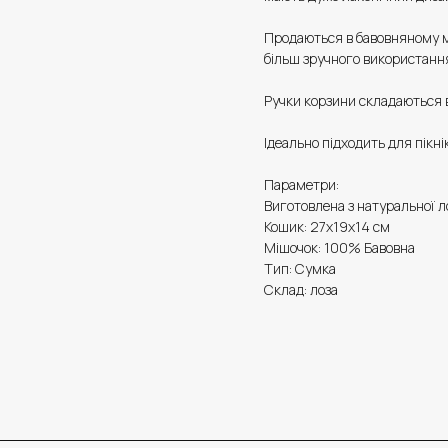
Продаються в бавовняному м
більш зручного використанн
Ручки корзини складаються в
Ідеально підходить для пікн
Параметри:
Виготовлена з натуральної л
Кошик: 27х19х14 см
Мішочок: 100% Бавовна
Тип: Сумка
Склад: лоза