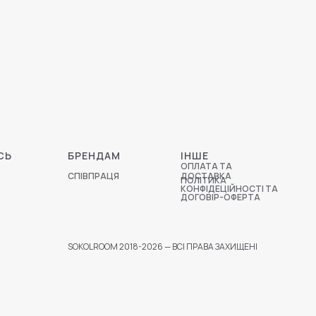
СЬ
БРЕНДАМ
ІНШЕ
ОПЛАТА ТА
СПІВПРАЦЯ
ДОСТАВКА
ПОЛІТИКА
КОНФІДЕЦІЙНОСТІ ТА
ДОГОВІР-ОФЕРТА
SOKOLROOM 2018-2026 — ВСІ ПРАВА ЗАХИЩЕНІ