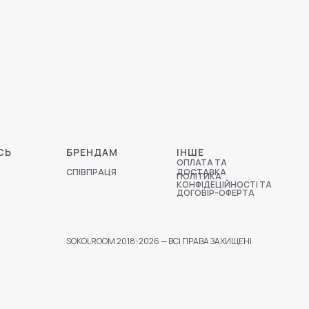
СЬ
БРЕНДАМ
ІНШЕ
ОПЛАТА ТА
СПІВПРАЦЯ
ДОСТАВКА
ПОЛІТИКА
КОНФІДЕЦІЙНОСТІ ТА
ДОГОВІР-ОФЕРТА
SOKOLROOM 2018-2026 — ВСІ ПРАВА ЗАХИЩЕНІ