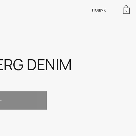
ПОШУК
0
ERG DENIM